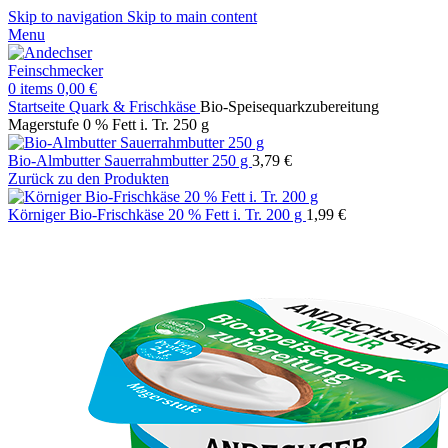
Skip to navigation
Skip to main content
Menu
0
items
0,00
€
Startseite
Quark & Frischkäse
Bio-Speisequarkzubereitung
Magerstufe 0 % Fett i. Tr. 250 g
Bio-Almbutter Sauerrahmbutter 250 g
3,79
€
Zurück zu den Produkten
Körniger Bio-Frischkäse 20 % Fett i. Tr. 200 g
1,99
€