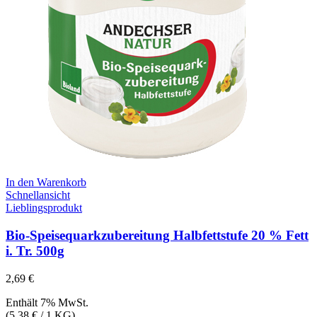
In den Warenkorb
Schnellansicht
Lieblingsprodukt
Bio-Speisequarkzubereitung Halbfettstufe 20 % Fett
i. Tr. 500g
2,69
€
Enthält 7% MwSt.
(
5,38
€
/ 1 KG)