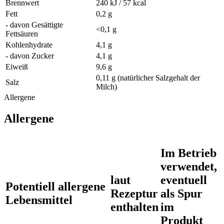
Brennwert
240 kJ / 57 kcal
Fett
0,2 g
- davon Gesättigte
<0,1 g
Fettsäuren
Kohlenhydrate
4,1 g
- davon Zucker
4,1 g
Eiweiß
9,6 g
0,11 g (natürlicher Salzgehalt der
Salz
Milch)
Allergene
Allergene
Im Betrieb
verwendet,
laut
eventuell
Potentiell allergene
Rezeptur
als Spur
Lebensmittel
enthalten
im
Produkt