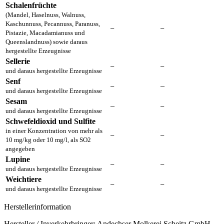
Schalenfrüchte
(Mandel, Haselnuss, Walnuss,
Kaschunnuss, Pecannuss, Paranuss,
–
–
Pistazie, Macadamianuss und
Queenslandnuss) sowie daraus
hergestellte Erzeugnisse
Sellerie
–
–
und daraus hergestellte Erzeugnisse
Senf
–
–
und daraus hergestellte Erzeugnisse
Sesam
–
–
und daraus hergestellte Erzeugnisse
Schwefeldioxid und Sulfite
in einer Konzentration von mehr als
–
–
10 mg/kg oder 10 mg/l, als SO2
angegeben
Lupine
–
–
und daraus hergestellte Erzeugnisse
Weichtiere
–
–
und daraus hergestellte Erzeugnisse
Herstellerinformation
Hersteller / Inverkehrbringer: Andechser Molkerei Scheitz GmbH,