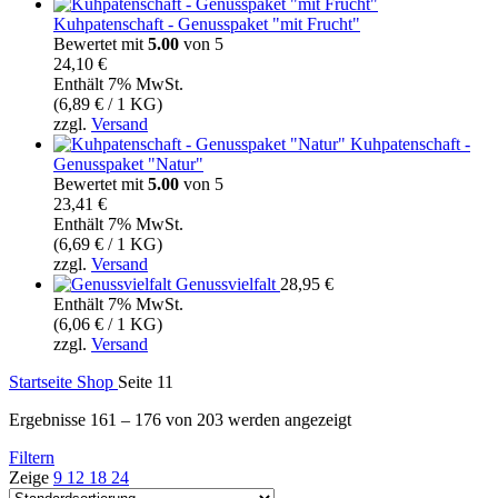
Kuhpatenschaft - Genusspaket "mit Frucht"
Bewertet mit
5.00
von 5
24,10
€
Enthält 7% MwSt.
(
6,89
€
/ 1 KG)
zzgl.
Versand
Kuhpatenschaft -
Genusspaket "Natur"
Bewertet mit
5.00
von 5
23,41
€
Enthält 7% MwSt.
(
6,69
€
/ 1 KG)
zzgl.
Versand
Genussvielfalt
28,95
€
Enthält 7% MwSt.
(
6,06
€
/ 1 KG)
zzgl.
Versand
Startseite
Shop
Seite 11
Ergebnisse 161 – 176 von 203 werden angezeigt
Filtern
Zeige
9
12
18
24