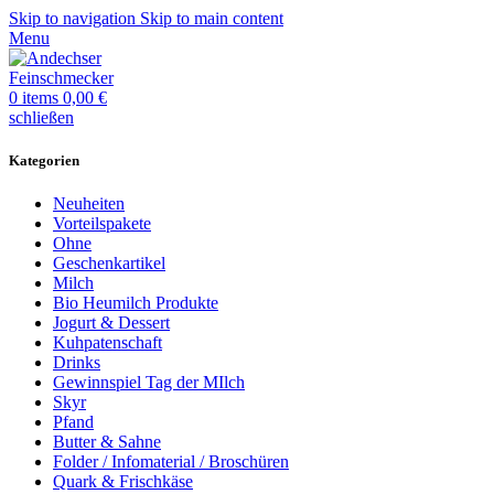
Skip to navigation
Skip to main content
Menu
0
items
0,00
€
schließen
Kategorien
Neuheiten
Vorteilspakete
Ohne
Geschenkartikel
Milch
Bio Heumilch Produkte
Jogurt & Dessert
Kuhpatenschaft
Drinks
Gewinnspiel Tag der MIlch
Skyr
Pfand
Butter & Sahne
Folder / Infomaterial / Broschüren
Quark & Frischkäse