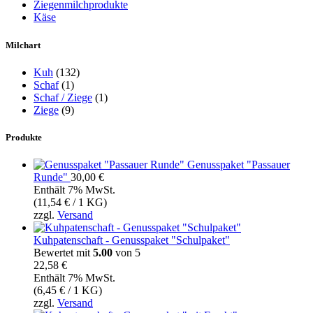
Ziegenmilchprodukte
Käse
Milchart
Kuh
(132)
Schaf
(1)
Schaf / Ziege
(1)
Ziege
(9)
Produkte
Genusspaket "Passauer
Runde"
30,00
€
Enthält 7% MwSt.
(
11,54
€
/ 1 KG)
zzgl.
Versand
Kuhpatenschaft - Genusspaket "Schulpaket"
Bewertet mit
5.00
von 5
22,58
€
Enthält 7% MwSt.
(
6,45
€
/ 1 KG)
zzgl.
Versand