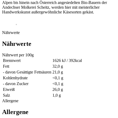
Alpen bis hinein nach Österreich angesiedelten Bio-Bauern der
Andechser Molkerei Scheitz, werden hier mit meisterlicher
Handwerkskunst außergewöhnliche Käsesorten gekäst.
Nährwerte
Nährwerte
Nährwert per 100g
Brennwert
1626 kJ / 392kcal
Fett
32,0 g
- davon Gesättigte Fettsäuren
21,0 g
Kohlenhydrate
<0,1 g
- davon Zucker
<0,1 g
Eiweiß
26,0 g
Salz
1,0 g
Allergene
Allergene