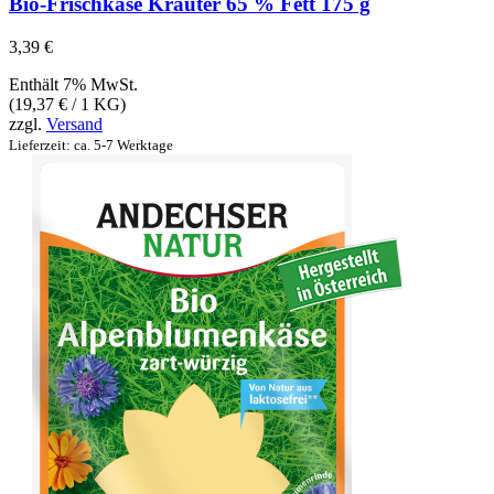
Bio-Frischkäse Kräuter 65 % Fett 175 g
3,39
€
Enthält 7% MwSt.
(
19,37
€
/ 1 KG)
zzgl.
Versand
Lieferzeit: ca. 5-7 Werktage